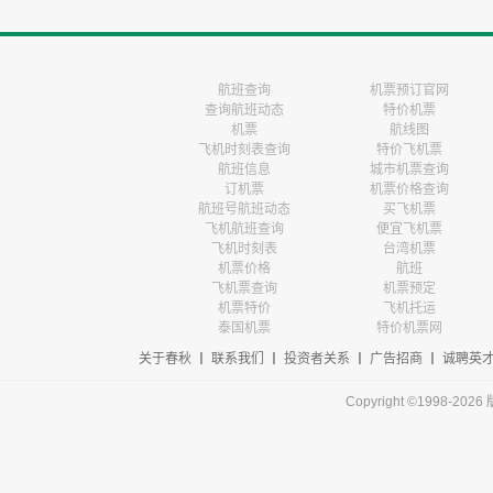
航班查询
机票预订官网
查询航班动态
特价机票
机票
航线图
飞机时刻表查询
特价飞机票
航班信息
城市机票查询
订机票
机票价格查询
航班号航班动态
买飞机票
飞机航班查询
便宜飞机票
飞机时刻表
台湾机票
机票价格
航班
飞机票查询
机票预定
机票特价
飞机托运
泰国机票
特价机票网
关于春秋
丨
联系我们
丨
投资者关系
丨
广告招商
丨
诚聘英
Copyright ©1998