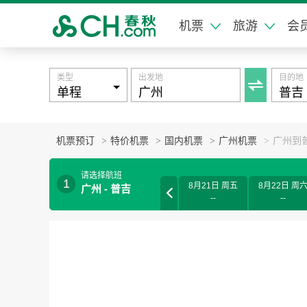
机票
旅游
会
类型
出发地
目的地

机票预订
>
特价机票
>
国内机票
>
广州机票
>
广州到
请选择航班
1
8月21日 周五
8月22日 周
广州 - 普吉

--
--