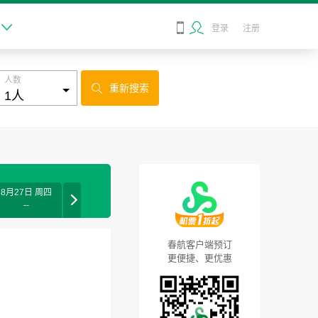

登录
注册
人数
重新搜索

8月27日 周四

--
春航客户端预订
更便捷、更优惠