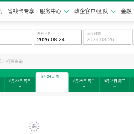
员
省钱卡专享
服务中心
政企客户/团队
金融
去程日期
返程日期
普吉机票查询
8月24日 周一
六
8月23日 周日
8月25日 周二
8月26日 周三
--
--
--
--