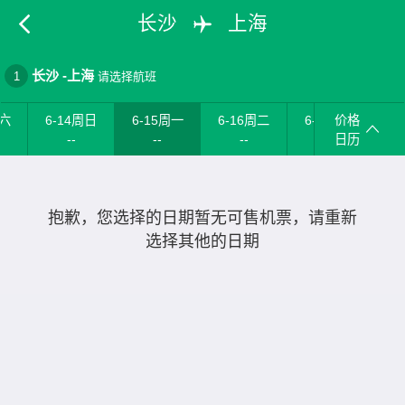
长沙
上海
长沙
-
上海
1
请选择航班
周六
6-14周日
6-15周一
6-16周二
6-17周三
价格
6
--
--
--
--
日历
抱歉，您选择的日期暂无可售机票，请重新
选择其他的日期