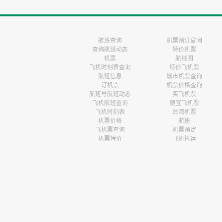
航班查询
机票预订官网
查询航班动态
特价机票
机票
航线图
飞机时刻表查询
特价飞机票
航班信息
城市机票查询
订机票
机票价格查询
航班号航班动态
买飞机票
飞机航班查询
便宜飞机票
飞机时刻表
台湾机票
机票价格
航班
飞机票查询
机票预定
机票特价
飞机托运
泰国机票
特价机票网
常州到名古屋机票
关于春秋
丨
联系我们
丨
投资者关系
丨
广告招商
丨
诚聘英
Copyright ©1998