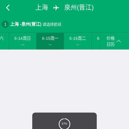
上海
泉州(晋江)
上海
-
泉州(晋江)
1
请选择航班
周六
6-14周日
6-15周一
6-16周二
6-17周三
价格
6
--
--
--
--
日历
97%