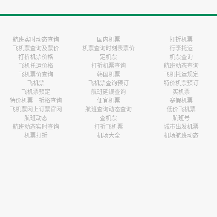
航班实时动态查询
国内机票
打折机票
飞机票查询及票价
机票查询时刻表票价
行李托运
打折机票价格
定机票
机票查询
飞机托运价格
打折机票查询
航班动态查询
飞机票价查询
韩国机票
飞机托运规定
飞机票
飞机票查询预订
特价机票预订
飞机票预定
航班延误查询
买机票
特价机票一折格查询
便宜机票
寒假机票
飞机票网上订票官网
航班查询动态查询
低价飞机票
航班动态
查机票
航班号
航班动态实时查询
打折飞机票
城市出发机票
机票打折
机场大全
机场航班动态
特价机票查询
航班查询时刻表
西安到揭阳(汕头)机票
西安到上海机票
西安到沈阳机票
才
丨
网站地图
丨
友情链接
丨
春秋旅游
丨
春秋商旅通
丨
内部社区
丨
隐私政策
丨
儿
-2026 版权所有 CH.COM 春秋航空服务及投诉热线 95524 投诉受理电子邮件：cs@ch.com
沪公网安备 31010502000060号