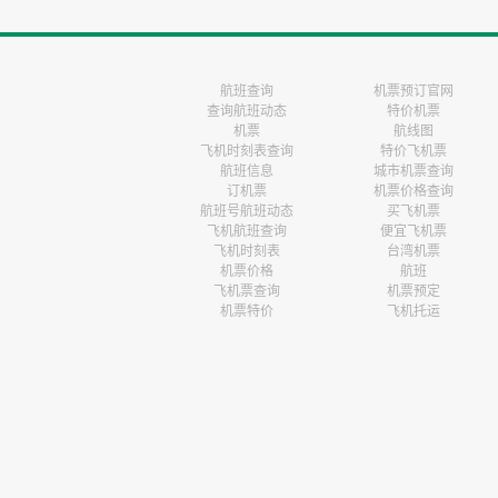
航班查询
机票预订官网
查询航班动态
特价机票
机票
航线图
飞机时刻表查询
特价飞机票
航班信息
城市机票查询
订机票
机票价格查询
航班号航班动态
买飞机票
飞机航班查询
便宜飞机票
飞机时刻表
台湾机票
机票价格
航班
飞机票查询
机票预定
机票特价
飞机托运
泰国机票
特价机票网
西安到乌鲁木齐往返机票
西安到杭州机票
关于春秋
丨
联系我们
丨
投资者关系
丨
广告招商
丨
诚聘英
Copyright ©1998