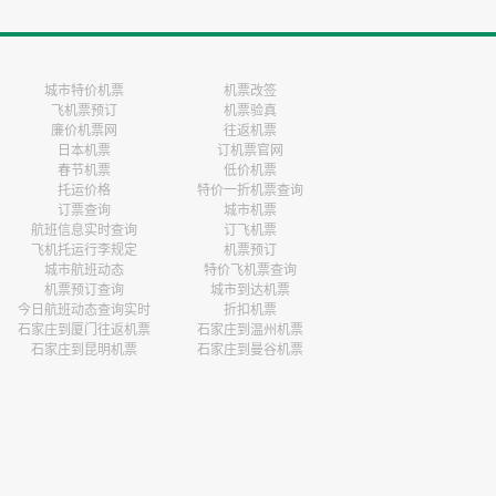
城市特价机票
机票改签
飞机票预订
机票验真
廉价机票网
往返机票
日本机票
订机票官网
春节机票
低价机票
托运价格
特价一折机票查询
订票查询
城市机票
航班信息实时查询
订飞机票
飞机托运行李规定
机票预订
城市航班动态
特价飞机票查询
机票预订查询
城市到达机票
今日航班动态查询实时
折扣机票
石家庄到厦门往返机票
石家庄到温州机票
石家庄到昆明机票
石家庄到曼谷机票
石家庄到台北机票
石家庄到香港机票
童个人信息保护规则
丨
用户服务协议
丨
法律声明
丨
营业执照
丨
沪ICP备11008880号-1