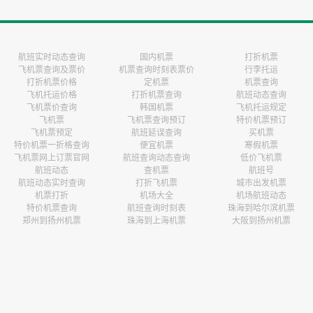
航班实时动态查询
国内机票
打折机票
飞机票查询及票价
机票查询时刻表票价
行李托运
打折机票价格
定机票
机票查询
飞机托运价格
打折机票查询
航班动态查询
飞机票价查询
韩国机票
飞机托运规定
飞机票
飞机票查询预订
特价机票预订
飞机票预定
航班延误查询
买机票
特价机票一折格查询
便宜机票
寒假机票
飞机票网上订票官网
航班查询动态查询
低价飞机票
航班动态
查机票
航班号
航班动态实时查询
打折飞机票
城市出发机票
机票打折
机场大全
机场航班动态
特价机票查询
航班查询时刻表
珠海到哈尔滨机票
郑州到扬州机票
珠海到上海机票
大阪到扬州机票
长春到扬州机票
天津到扬州机票
珠海到沈阳机票
哈尔滨到扬州机票
昆明到扬州机票
才
丨
网站地图
丨
友情链接
丨
春秋旅游
丨
春秋商旅通
丨
内部社区
丨
隐私政策
丨
儿
-2026 版权所有 CH.COM 春秋航空服务及投诉热线 95524 投诉受理电子邮件：cs@ch.com