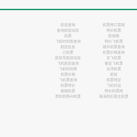
航班查询
机票预订官网
查询航班动态
特价机票
机票
航线图
飞机时刻表查询
特价飞机票
航班信息
城市机票查询
订机票
机票价格查询
航班号航班动态
买飞机票
飞机航班查询
便宜飞机票
飞机时刻表
台湾机票
机票价格
航班
飞机票查询
机票预定
机票特价
飞机托运
泰国机票
特价机票网
贵阳到扬州机票
珠海到石家庄机票
呼和浩特到扬州机票
珠海到扬州往返机票
普吉到扬州机票
曼谷到扬州机票
关于春秋
丨
联系我们
丨
投资者关系
丨
广告招商
丨
诚聘英
Copyright ©1998