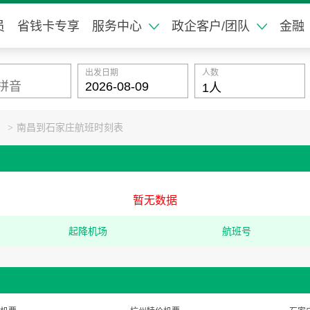
员
省钱卡专享
服务中心
政企客户/团队
金融
出发日期
人数
>
南昌到石家庄航班时刻表
暂无数据
起降机场
航班号