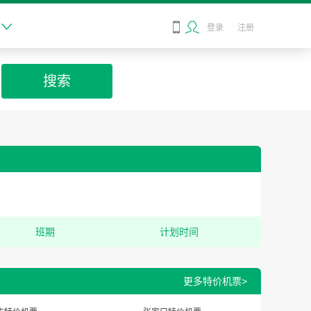

登录
注册
搜索
班期
计划时间
更多特价机票>