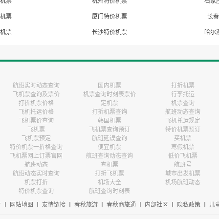
机票
杭州特价机票
石家
机票
厦门特价机票
长春
机票
长沙特价机票
哈尔
航班实时动态查询
国内机票
打折机票
飞机票查询及票价
机票查询时刻表票价
行李托运
打折机票价格
定机票
机票查询
飞机托运价格
打折机票查询
航班动态查询
飞机票价查询
韩国机票
飞机托运规定
飞机票
飞机票查询预订
特价机票预订
飞机票预定
航班延误查询
买机票
特价机票一折格查询
便宜机票
寒假机票
飞机票网上订票官网
航班查询动态查询
低价飞机票
航班动态
查机票
航班号
航班动态实时查询
打折飞机票
城市出发机票
机票打折
机场大全
机场航班动态
特价机票查询
航班查询时刻表
才
丨
网站地图
丨
友情链接
丨
春秋旅游
丨
春秋商旅通
丨
内部社区
丨
隐私政策
丨
儿