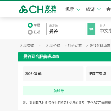
机票
旅游
会
单程
出发地
到达

往返
机票查询
>
机票价格
>
航班动态
>
曼谷航班动态
曼谷到合肥航班动态
按城市查询
航班号
注：“计划起飞时间”仅作为航班即时信息的参考，不作为起飞前截