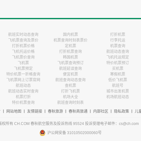
航班实时动态查询
国内机票
打折机票
飞机票查询及票价
机票查询时刻表票价
行李托运
打折机票价格
定机票
机票查询
飞机托运价格
打折机票查询
航班动态查询
飞机票价查询
韩国机票
飞机托运规定
飞机票
飞机票查询预订
特价机票预订
飞机票预定
航班延误查询
买机票
特价机票一折格查询
便宜机票
寒假机票
飞机票网上订票官网
航班查询动态查询
低价飞机票
航班动态
查机票
航班号
航班动态实时查询
打折飞机票
城市出发机票
机票打折
机场大全
机场航班动态
特价机票查询
航班查询时刻表
才
丨
网站地图
丨
友情链接
丨
春秋旅游
丨
春秋商旅通
丨
内部社区
丨
隐私政策
丨
儿
-2026 版权所有 CH.COM 春秋航空服务及投诉热线 95524 投诉受理电子邮件：cs@ch.com
沪公网安备 31010502000060号