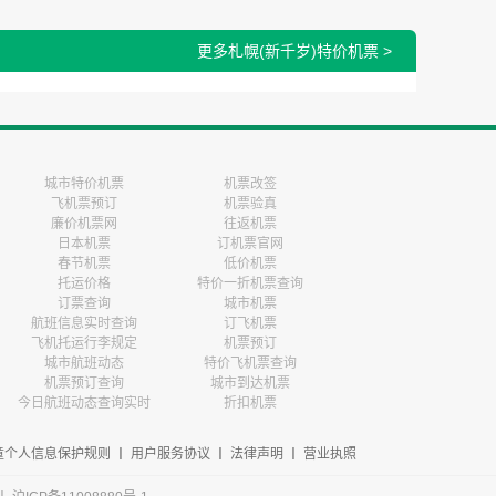
更多札幌(新千岁)特价机票 >
城市特价机票
机票改签
飞机票预订
机票验真
廉价机票网
往返机票
日本机票
订机票官网
春节机票
低价机票
托运价格
特价一折机票查询
订票查询
城市机票
航班信息实时查询
订飞机票
飞机托运行李规定
机票预订
城市航班动态
特价飞机票查询
机票预订查询
城市到达机票
今日航班动态查询实时
折扣机票
童个人信息保护规则
丨
用户服务协议
丨
法律声明
丨
营业执照