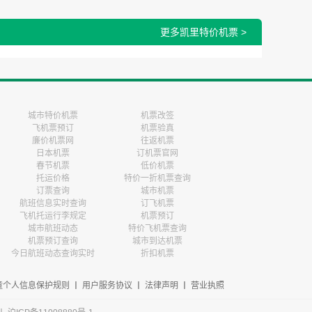
更多凯里特价机票 >
城市特价机票
机票改签
飞机票预订
机票验真
廉价机票网
往返机票
日本机票
订机票官网
春节机票
低价机票
托运价格
特价一折机票查询
订票查询
城市机票
航班信息实时查询
订飞机票
飞机托运行李规定
机票预订
城市航班动态
特价飞机票查询
机票预订查询
城市到达机票
今日航班动态查询实时
折扣机票
童个人信息保护规则
丨
用户服务协议
丨
法律声明
丨
营业执照