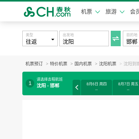
机票
旅游
会
类型
出发地
目的地

机票预订
>
特价机票
>
国内机票
>
沈阳机票
>
沈阳到
请选择去程航班
1
8月6日 周四
8月7日 周五
沈阳 - 邯郸

--
--