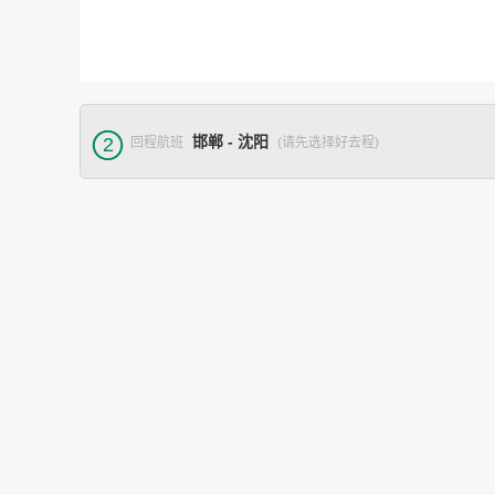
邯郸 - 沈阳
2
回程航班
(请先选择好去程)