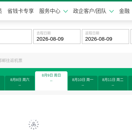
员
省钱卡专享
服务中心
政企客户/团队
金融
去程日期
返程日期
邯郸往返机票
8月9日 周日
8月8日 周六
8月10日 周一
8月11日 周二
--
--
--
--