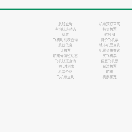
航班查询
机票预订官网
查询航班动态
特价机票
机票
航线图
飞机时刻表查询
特价飞机票
航班信息
城市机票查询
订机票
机票价格查询
航班号航班动态
买飞机票
飞机航班查询
便宜飞机票
飞机时刻表
台湾机票
机票价格
航班
飞机票查询
机票预定
机票特价
飞机托运
泰国机票
特价机票网
关于春秋
丨
联系我们
丨
投资者关系
丨
广告招商
丨
诚聘英
Copyright ©1998