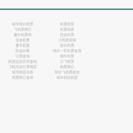
城市特价机票
机票改签
飞机票预订
机票验真
廉价机票网
往返机票
日本机票
订机票官网
春节机票
低价机票
托运价格
特价一折机票查询
订票查询
城市机票
航班信息实时查询
订飞机票
飞机托运行李规定
机票预订
城市航班动态
特价飞机票查询
机票预订查询
城市到达机票
今日航班动态查询实时
折扣机票
童个人信息保护规则
丨
用户服务协议
丨
法律声明
丨
营业执照
丨
沪ICP备11008880号-1