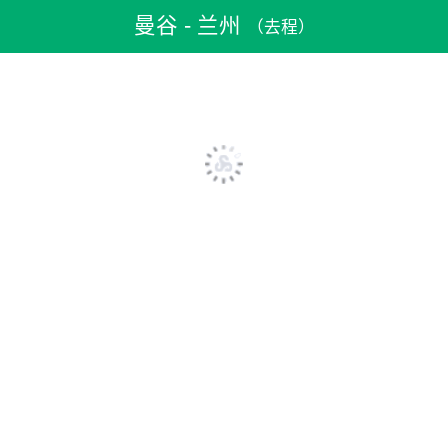
机票预订
>
特价机票
>
泰国机票
>
曼谷机票
>
曼谷到兰州机票
曼谷 - 兰州
（去程）