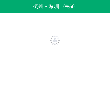
机票预订
>
特价机票
>
国内机票
>
杭州机票
>
杭州到深圳机票
杭州 - 深圳
（去程）