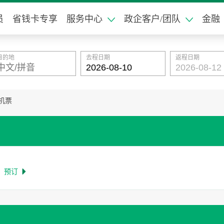
员
省钱卡专享
服务中心
政企客户/团队
金融
目的地
去程日期
返程日期
机票
预订
