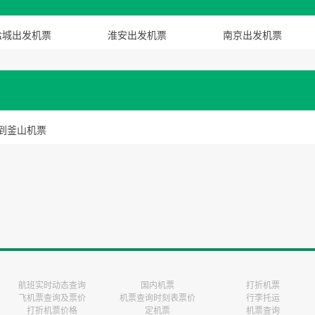
盐城出发机票
淮安出发机票
南京出发机票
到釜山机票
航班实时动态查询
国内机票
打折机票
飞机票查询及票价
机票查询时刻表票价
行李托运
打折机票价格
定机票
机票查询