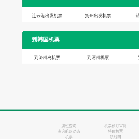
连云港出发机票
扬州出发机票
到韩国机票
到济州岛机票
到清州机票
航班查询
机票预订官网
查询航班动态
特价机票
机票
航线图