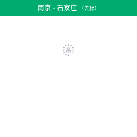
机票预订
>
特价机票
>
国内机票
>
南京机票
>
南京到石家庄机票
南京 - 石家庄
（去程）