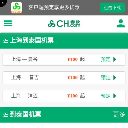
x
客户端预定享更多优惠
点击下载
上海到泰国机票

上海
—
曼谷
¥100
起
预定

上海
—
普吉
¥100
起
预定

上海
—
清迈
¥100
起
预定

到泰国机票
更多
