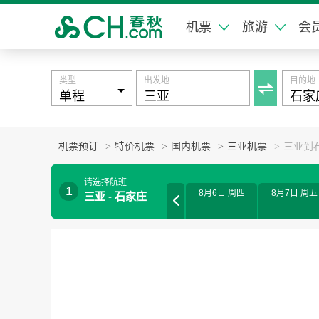
机票
旅游
会
类型
出发地
目的地

机票预订
>
特价机票
>
国内机票
>
三亚机票
>
三亚到
请选择航班
1
8月6日 周四
8月7日 周五
三亚 - 石家庄

--
--