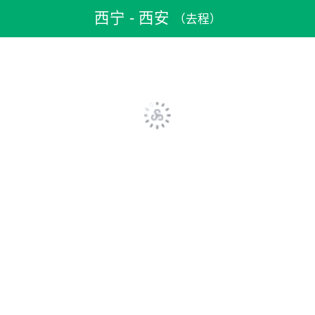
机票预订
>
特价机票
>
国内机票
>
西宁机票
>
西宁到西安机票
西宁 - 西安
（去程）