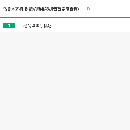
乌鲁木齐机场
(按机场名称拼音首字母查询)
D
地窝堡国际机场
D