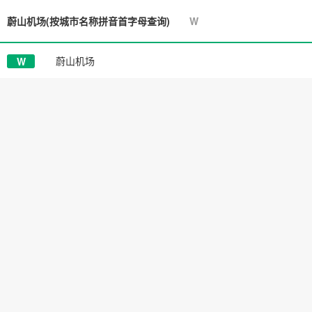
蔚山机场
(按城市名称拼音首字母查询)
W
蔚山机场
W