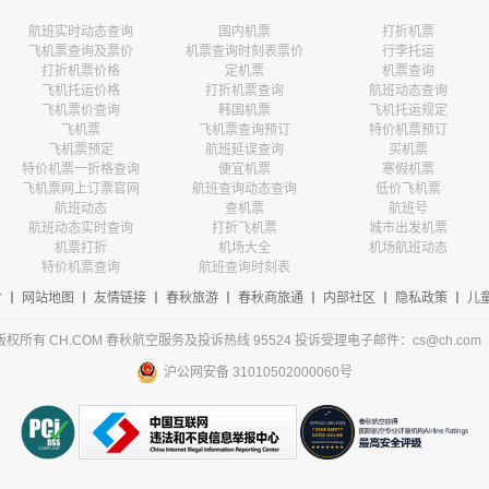
航班实时动态查询
国内机票
打折机票
飞机票查询及票价
机票查询时刻表票价
行李托运
打折机票价格
定机票
机票查询
飞机托运价格
打折机票查询
航班动态查询
飞机票价查询
韩国机票
飞机托运规定
飞机票
飞机票查询预订
特价机票预订
飞机票预定
航班延误查询
买机票
特价机票一折格查询
便宜机票
寒假机票
飞机票网上订票官网
航班查询动态查询
低价飞机票
航班动态
查机票
航班号
航班动态实时查询
打折飞机票
城市出发机票
机票打折
机场大全
机场航班动态
特价机票查询
航班查询时刻表
才
丨
网站地图
丨
友情链接
丨
春秋旅游
丨
春秋商旅通
丨
内部社区
丨
隐私政策
丨
儿
-2026 版权所有 CH.COM 春秋航空服务及投诉热线 95524 投诉受理电子邮件：cs@ch.com
沪公网安备 31010502000060号