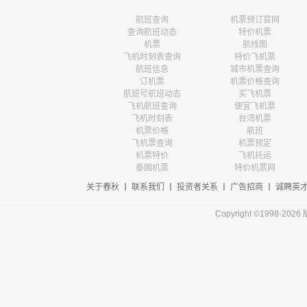
航班查询
机票预订官网
查询航班动态
特价机票
机票
航线图
飞机时刻表查询
特价飞机票
航班信息
城市机票查询
订机票
机票价格查询
航班号航班动态
买飞机票
飞机航班查询
便宜飞机票
飞机时刻表
台湾机票
机票价格
航班
飞机票查询
机票预定
机票特价
飞机托运
泰国机票
特价机票网
关于春秋
丨
联系我们
丨
投资者关系
丨
广告招商
丨
诚聘英
Copyright ©1998