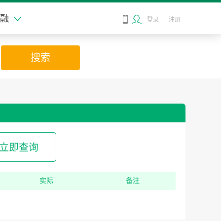
融

登录
注册
搜索
立即查询
实际
备注