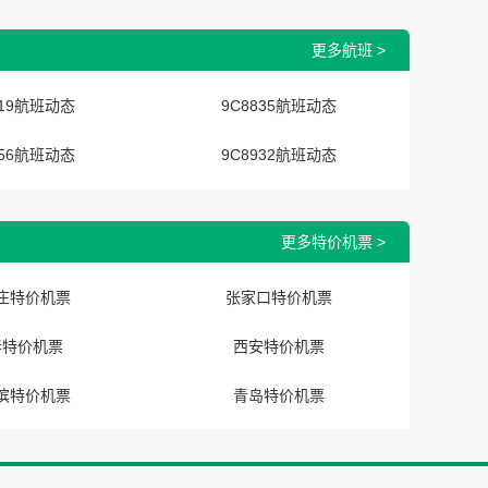
更多航班 >
819航班动态
9C8835航班动态
856航班动态
9C8932航班动态
更多特价机票 >
庄特价机票
张家口特价机票
春特价机票
西安特价机票
滨特价机票
青岛特价机票