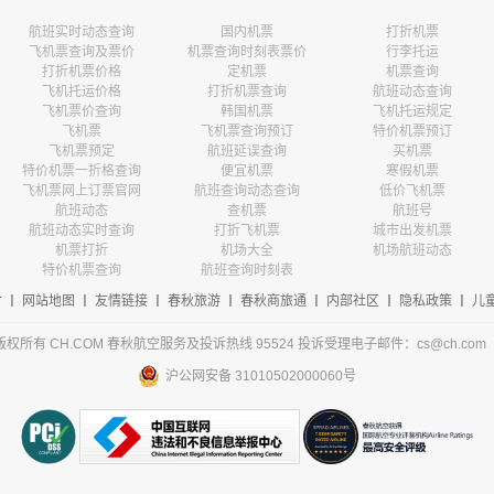
航班实时动态查询
国内机票
打折机票
飞机票查询及票价
机票查询时刻表票价
行李托运
打折机票价格
定机票
机票查询
飞机托运价格
打折机票查询
航班动态查询
飞机票价查询
韩国机票
飞机托运规定
飞机票
飞机票查询预订
特价机票预订
飞机票预定
航班延误查询
买机票
特价机票一折格查询
便宜机票
寒假机票
飞机票网上订票官网
航班查询动态查询
低价飞机票
航班动态
查机票
航班号
航班动态实时查询
打折飞机票
城市出发机票
机票打折
机场大全
机场航班动态
特价机票查询
航班查询时刻表
才
丨
网站地图
丨
友情链接
丨
春秋旅游
丨
春秋商旅通
丨
内部社区
丨
隐私政策
丨
儿
-2026 版权所有 CH.COM 春秋航空服务及投诉热线 95524 投诉受理电子邮件：cs@ch.com
沪公网安备 31010502000060号