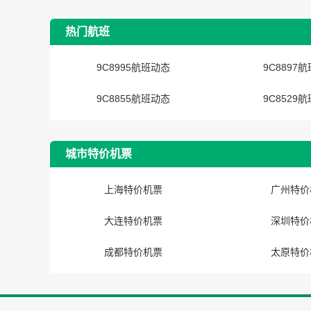
热门航班
9C8995航班动态
9C8897
9C8855航班动态
9C8529
城市特价机票
上海特价机票
广州特价
大连特价机票
深圳特价
成都特价机票
太原特价