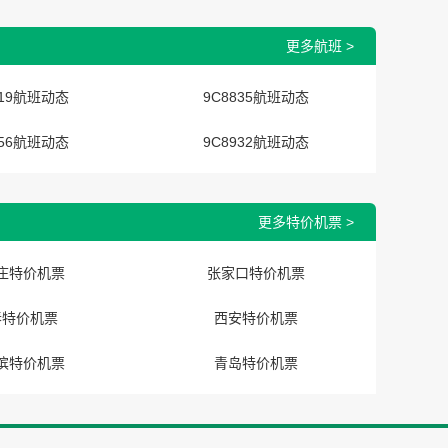
更多航班 >
819航班动态
9C8835航班动态
856航班动态
9C8932航班动态
更多特价机票 >
庄特价机票
张家口特价机票
春特价机票
西安特价机票
滨特价机票
青岛特价机票