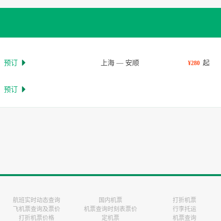
预订
上海
—
安顺
起

¥280
预订

航班实时动态查询
国内机票
打折机票
飞机票查询及票价
机票查询时刻表票价
行李托运
打折机票价格
定机票
机票查询