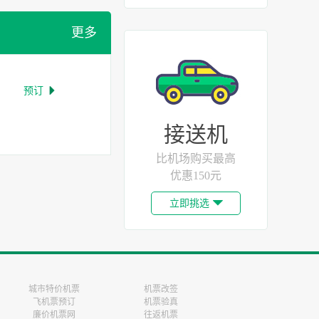
更多
预订

接送机
比机场购买最高
优惠150元
立即挑选

城市特价机票
机票改签
飞机票预订
机票验真
廉价机票网
往返机票