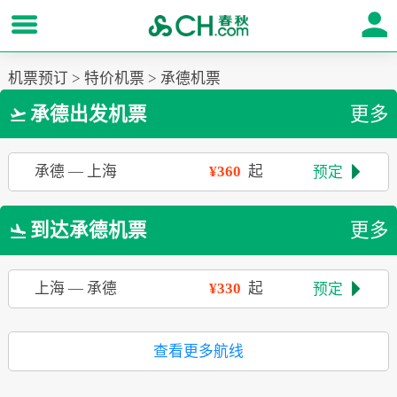
机票预订
>
特价机票
>
承德机票
承德出发机票
更多

承德
—
上海
¥360
起
预定

到达承德机票
更多

上海
—
承德
¥330
起
预定

查看更多航线