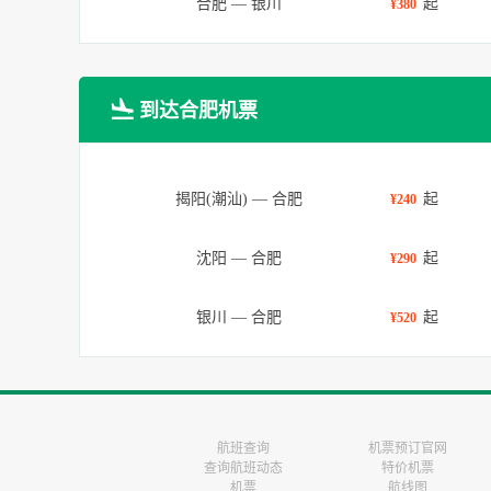
合肥
—
银川
起
¥380

到达合肥机票
揭阳(潮汕)
—
合肥
起
¥240
沈阳
—
合肥
起
¥290
银川
—
合肥
起
¥520
航班查询
机票预订官网
查询航班动态
特价机票
机票
航线图