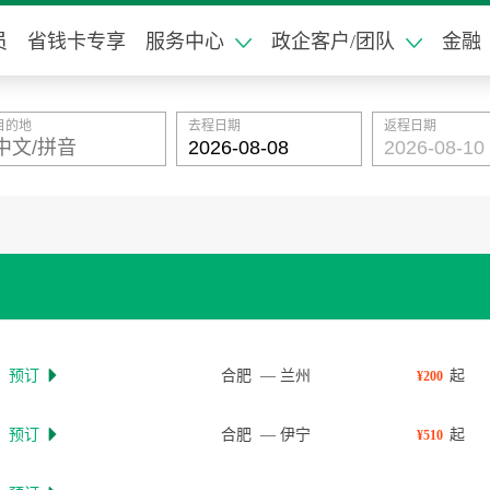
员
省钱卡专享
服务中心
政企客户/团队
金融
目的地
去程日期
返程日期
预订
合肥
—
兰州
起

¥200
预订
合肥
—
伊宁
起

¥510