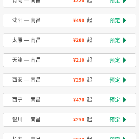
青岛
—
南昌
¥220
起
预定

沈阳
—
南昌
¥490
起
预定

太原
—
南昌
¥200
起
预定

天津
—
南昌
¥210
起
预定

西安
—
南昌
¥250
起
预定

西宁
—
南昌
¥470
起
预定

银川
—
南昌
¥250
起
预定
