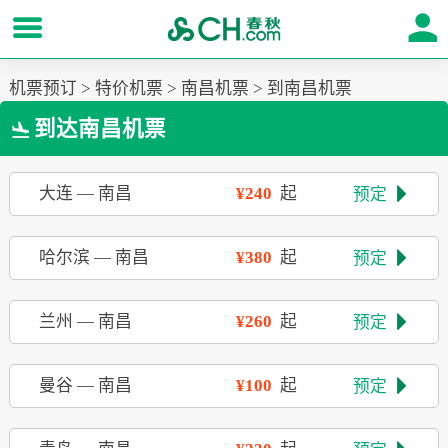
机票预订
>
特价机票
>
南昌机票
>
到南昌机票
到达南昌机票

大连
—
南昌
¥240
起
预定

哈尔滨
—
南昌
¥380
起
预定

兰州
—
南昌
¥260
起
预定

曼谷
—
南昌
¥100
起
预定
