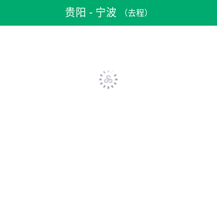
机票预订
>
特价机票
>
国内机票
>
贵阳机票
>
贵阳到宁波机票
贵阳 - 宁波
（去程）