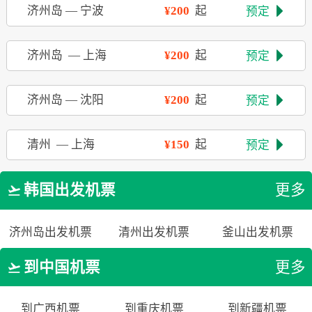
济州岛
—
宁波
¥200
起
预定

济州岛
—
上海
¥200
起
预定

济州岛
—
沈阳
¥200
起
预定

清州
—
上海
¥150
起
预定

韩国出发机票
更多

济州岛出发机票
清州出发机票
釜山出发机票
到中国机票
更多

到广西机票
到重庆机票
到新疆机票