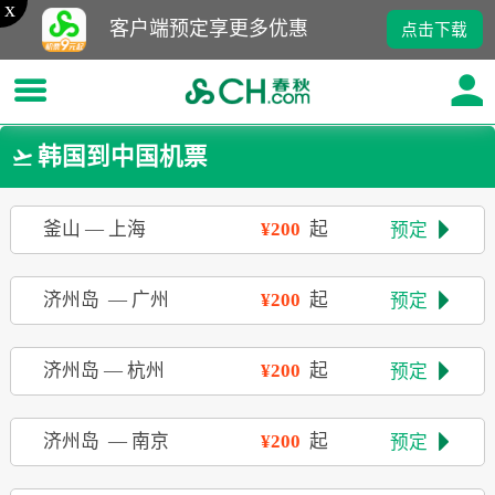
x
客户端预定享更多优惠
点击下载
韩国到中国机票

釜山
—
上海
¥200
起
预定

济州岛
—
广州
¥200
起
预定

济州岛
—
杭州
¥200
起
预定

济州岛
—
南京
¥200
起
预定
