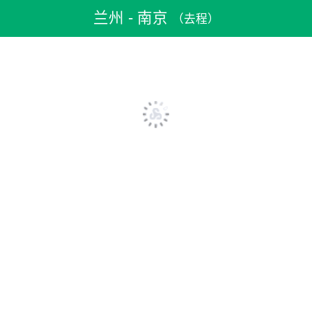
机票预订
>
特价机票
>
国内机票
>
兰州机票
>
兰州到南京机票
兰州 - 南京
（去程）