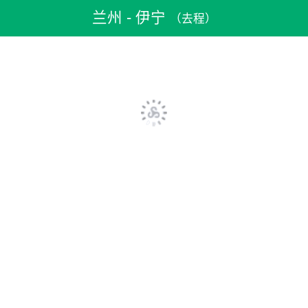
机票预订
>
特价机票
>
国内机票
>
兰州机票
>
兰州到伊宁机票
兰州 - 伊宁
（去程）