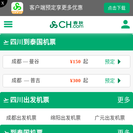
x
客户端预定享更多优惠
点击下载
四川到泰国机票

成都
—
曼谷
¥150
起
预定

成都
—
普吉
¥300
起
预定

四川出发机票
更多

成都出发机票
绵阳出发机票
广元出发机票
到泰国机票
更多