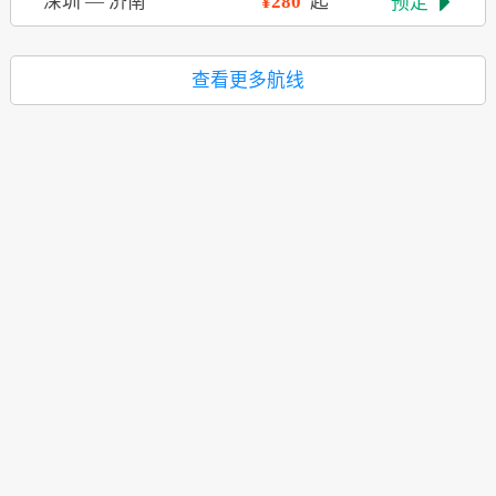
深圳
—
济南
¥280
起
预定

查看更多航线