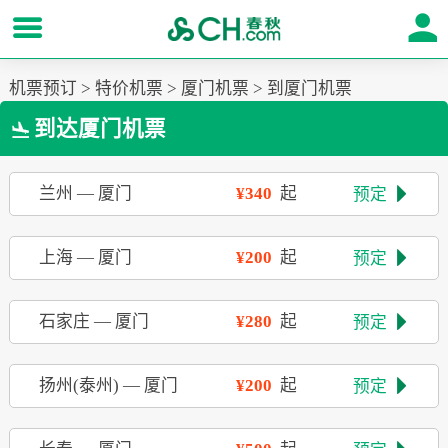
机票预订
>
特价机票
>
厦门机票
>
到厦门机票
到达厦门机票

兰州
—
厦门
¥340
起
预定

上海
—
厦门
¥200
起
预定

石家庄
—
厦门
¥280
起
预定

扬州(泰州)
—
厦门
¥200
起
预定
