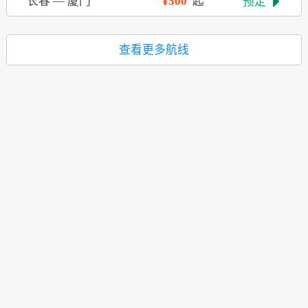
长春
—
厦门
¥500
起
预定

查看更多航线