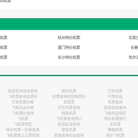
圳机票
机票
杭州特价机票
石家
机票
厦门特价机票
长春
机票
长沙特价机票
哈尔
航班实时动态查询
国内机票
打折机票
飞机票查询及票价
机票查询时刻表票价
行李托运
打折机票价格
定机票
机票查询
飞机托运价格
打折机票查询
航班动态查询
飞机票价查询
韩国机票
飞机托运规定
飞机票
飞机票查询预订
特价机票预订
飞机票预定
航班延误查询
买机票
特价机票一折格查询
便宜机票
寒假机票
飞机票网上订票官网
航班查询动态查询
低价飞机票