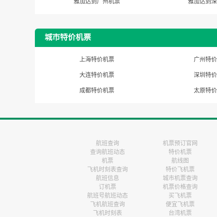
雅加达到广州机票
雅加达到深
城市特价机票
上海特价机票
广州特价
大连特价机票
深圳特价
成都特价机票
太原特价
航班查询
机票预订官网
查询航班动态
特价机票
机票
航线图
飞机时刻表查询
特价飞机票
航班信息
城市机票查询
订机票
机票价格查询
航班号航班动态
买飞机票
飞机航班查询
便宜飞机票
飞机时刻表
台湾机票