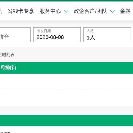
员
省钱卡专享
服务中心
政企客户/团队
金融
出发日期
人数
班时刻表
母排序)