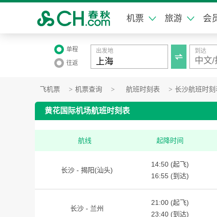
机票
旅游
会
单程
出发地
到达

往返
飞机票
>
机票查询
>
航班时刻表
>
长沙航班时刻
黄花国际机场航班时刻表
航线
起降时间
14:50 (起飞)
长沙 - 揭阳(汕头)
16:55 (到达)
21:00 (起飞)
长沙 - 兰州
23:40 (到达)