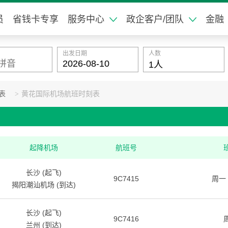
员
省钱卡专享
服务中心
政企客户/团队
金融
出发日期
人数
表
>
黄花国际机场航班时刻表
起降机场
航班号
长沙 (起飞)
9C7415
周一
揭阳潮汕机场 (到达)
长沙 (起飞)
9C7416
兰州 (到达)