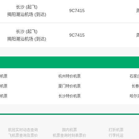
长沙 (起飞)
9C7415
揭阳潮汕机场 (到达)
长沙 (起飞)
9C7415
揭阳潮汕机场 (到达)
机票
杭州特价机票
石家
机票
厦门特价机票
长春
机票
长沙特价机票
哈尔
航班实时动态查询
国内机票
打折机票
飞机票查询及票价
机票查询时刻表票价
行李托运