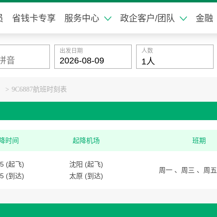
员
省钱卡专享
服务中心
政企客户/团队
金融
出发日期
人数
>
9C6887航班时刻表
降时间
起降机场
班期
05 (起飞)
沈阳 (起飞)
周一
周三
周五
05 (到达)
太原 (到达)