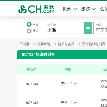
机票
旅游
会
单程
出发地
到达

往返
飞机票
>
机票查询
>
航班时刻表
>
天津航班时刻表
9C7134航班时刻表
航班号
航线
起
19:
9C7134
天津 - 兰州
22:
19:
9C7134
天津 - 兰州
22: