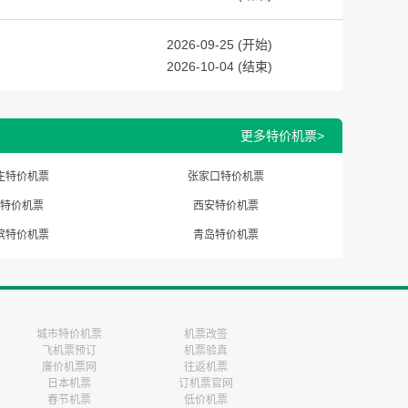
2026-09-25 (开始)
2026-10-04 (结束)
更多特价机票>
庄特价机票
张家口特价机票
特价机票
西安特价机票
滨特价机票
青岛特价机票
城市特价机票
机票改签
飞机票预订
机票验真
廉价机票网
往返机票
日本机票
订机票官网
春节机票
低价机票