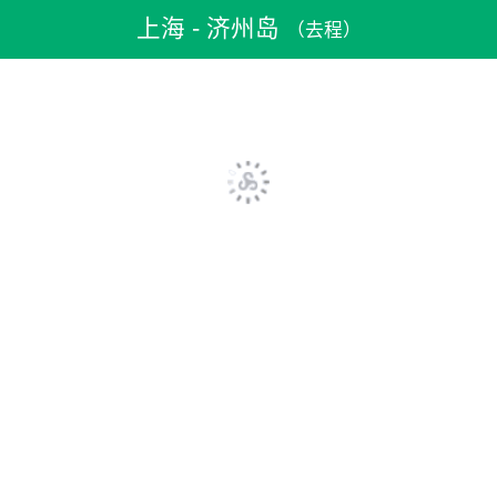
机票预订
>
特价机票
>
国内机票
>
上海机票
>
上海到济州岛机票
上海 - 济州岛
（去程）