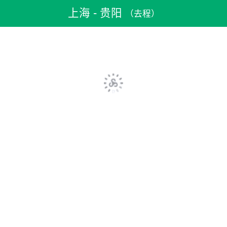
机票预订
>
特价机票
>
国内机票
>
上海机票
>
上海到贵阳机票
上海 - 贵阳
（去程）