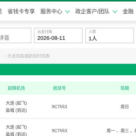
员
省钱卡专享
服务中心
政企客户/团队
金融
出发日期
人数
>
大连到盐城航班时刻表
起降机场
航班号
班期
大连 (起飞)
9C7553
周日
盐城 (到达)
大连 (起飞)
9C7553
周一
周三
盐城 (到达)