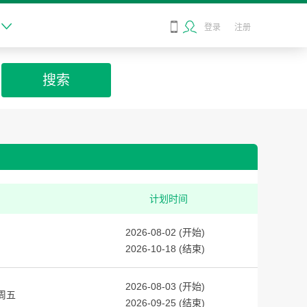

登录
注册
搜索
计划时间
2026-08-02 (开始)
2026-10-18 (结束)
2026-08-03 (开始)
周五
2026-09-25 (结束)