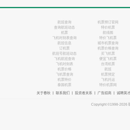
航班查询
机票预订官网
查询航班动态
特价机票
机票
航线图
飞机时刻表查询
特价飞机票
航班信息
城市机票查询
订机票
机票价格查询
航班号航班动态
买飞机票
飞机航班查询
便宜飞机票
飞机时刻表
台湾机票
机票价格
航班
飞机票查询
机票预定
机票特价
飞机托运
泰国机票
特价机票网
关于春秋
丨
联系我们
丨
投资者关系
丨
广告招商
丨
诚聘英
Copyright ©1998