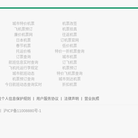
城市特价机票
机票改签
飞机票预订
机票验真
廉价机票网
往返机票
日本机票
订机票官网
春节机票
低价机票
托运价格
特价一折机票查询
订票查询
城市机票
航班信息实时查询
订飞机票
飞机托运行李规定
机票预订
城市航班动态
特价飞机票查询
机票预订查询
城市到达机票
今日航班动态查询实时
折扣机票
童个人信息保护规则
丨
用户服务协议
丨
法律声明
丨
营业执照
丨
沪ICP备11008880号-1